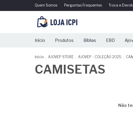
Quem Somos
Perguntas Frequentes
Troca e Devol
Início
Produtos
Bíblias
EBD
Ajo
Início
.
AJOVEP STORE
.
AJOVEP - COLEÇÃO 2025
.
CAM
CAMISETAS
Não te