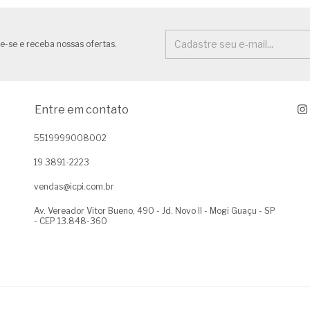
e-se e receba nossas ofertas.
Entre em contato
5519999008002
19 3891-2223
vendas@icpi.com.br
Av. Vereador Vitor Bueno, 490 - Jd. Novo II - Mogi Guaçu - SP
- CEP 13.848-360