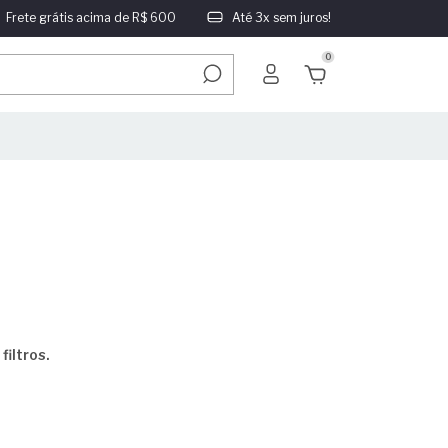
Frete grátis acima de R$ 600
Até 3x sem juros!
0
iltros.